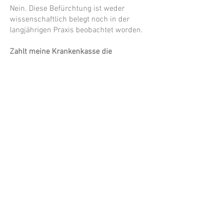
Nein. Diese Befürchtung ist weder
wissenschaftlich belegt noch in der
langjährigen Praxis beobachtet worden.
Zahlt meine Krankenkasse die
Behandlung?
Private Krankenkassen sowie private
Zusatzversicherungen übernehmen die
Kosten häufig teilweise oder vollständig
– je nach Tarif. Am besten klären Sie die
genaue Kostenübernahme direkt mit
Ihrer Versicherung. Gesetzliche
Krankenkassen erstatten in der Regel
keine chiropraktischen Leistungen.
Benötige ich eine Überweisung vom
Arzt?
Nein, eine ärztliche Überweisung ist
nicht erforderlich. Sie können direkt
einen Termin vereinbaren.